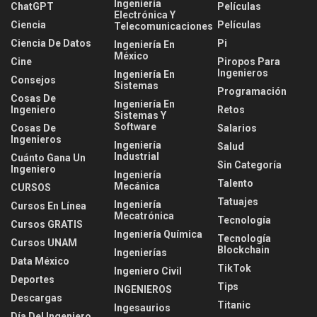
Ingeniería
ChatGPT
Películas
Electrónica Y
Ciencia
Películas
Telecomunicaciones
Ciencia De Datos
Pi
Ingeniería En
México
Cine
Piropos Para
Ingenieros
Ingeniería En
Consejos
Sistemas
Programación
Cosas De
Ingeniería En
Ingeniero
Retos
Sistemas Y
Software
Cosas De
Salarios
Ingenieros
Ingeniería
Salud
Industrial
Cuánto Gana Un
Sin Categoría
Ingeniero
Ingeniería
Talento
Mecánica
CURSOS
Tatuajes
Ingeniería
Cursos En Línea
Mecatrónica
Tecnología
Cursos GRATIS
Ingeniería Química
Tecnología
Cursos UNAM
Blockchain
Ingenierías
Data México
TikTok
Ingeniero Civil
Deportes
Tips
INGENIEROS
Descargas
Titanic
Ingesaurios
Día Del Ingeniero