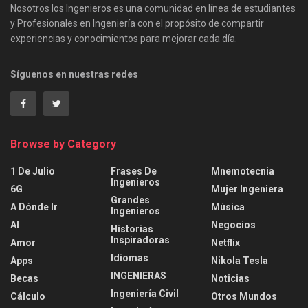
Nosotros los Ingenieros es una comunidad en línea de estudiantes
y Profesionales en Ingeniería con el propósito de compartir
experiencias y conocimientos para mejorar cada día.
Síguenos en nuestras redes
Browse by Category
1 De Julio
Frases De
Mnemotecnia
Ingenieros
6G
Mujer Ingeniera
Grandes
A Dónde Ir
Música
Ingenieros
AI
Negocios
Historias
Inspiradoras
Amor
Netflix
Idiomas
Apps
Nikola Tesla
INGENIERAS
Becas
Noticias
Ingeniería Civil
Cálculo
Otros Mundos