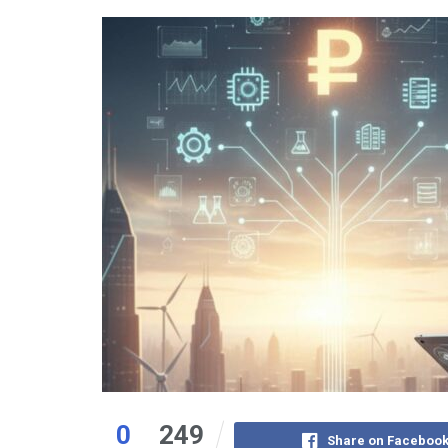
0
249
Share on Faceboo