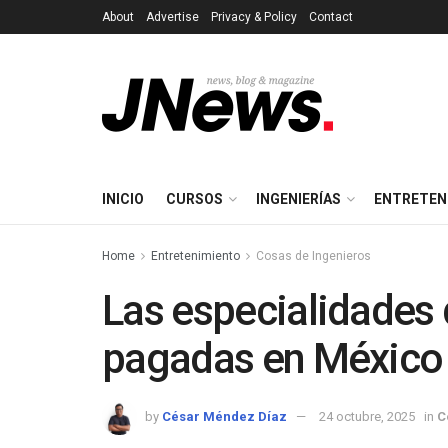
About
Advertise
Privacy & Policy
Contact
INICIO
CURSOS
INGENIERÍAS
ENTRETEN
Home
Entretenimiento
Cosas de Ingenieros
Las especialidades 
pagadas en México
by
César Méndez Díaz
24 octubre, 2025
in
C