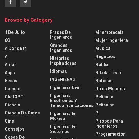
Browse by Category
1 De Julio
Frases De
Mnemotecnia
Ingenieros
6G
Mujer Ingeniera
Grandes
A Dónde Ir
Música
Ingenieros
AI
Negocios
Historias
Inspiradoras
Amor
Netflix
Idiomas
Apps
Nikola Tesla
INGENIERAS
Becas
Noticias
Ingeniería Civil
Cálculo
Otros Mundos
Ingeniería
ChatGPT
Películas
Electrónica Y
Ciencia
Películas
Telecomunicaciones
Ciencia De Datos
Pi
Ingeniería En
México
Cine
Piropos Para
Ingenieros
Ingeniería En
Consejos
Sistemas
Programación
Cosas De