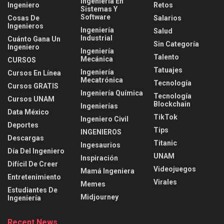
Ingeniería En
Ingeniero
Retos
Sistemas Y
Software
Cosas De
Salarios
Ingenieros
Ingeniería
Salud
Industrial
Cuánto Gana Un
Sin Categoría
Ingeniero
Ingeniería
Talento
Mecánica
CURSOS
Tatuajes
Ingeniería
Cursos En Línea
Mecatrónica
Tecnología
Cursos GRATIS
Ingeniería Química
Tecnología
Cursos UNAM
Blockchain
Ingenierías
Data México
TikTok
Ingeniero Civil
Deportes
Tips
INGENIEROS
Descargas
Titanic
Ingesaurios
Día Del Ingeniero
UNAM
Inspiración
Difícil De Creer
Videojuegos
Mamá Ingeniera
Entretenimiento
Virales
Memes
Estudiantes De
Midjourney
Ingeniería
Recent News