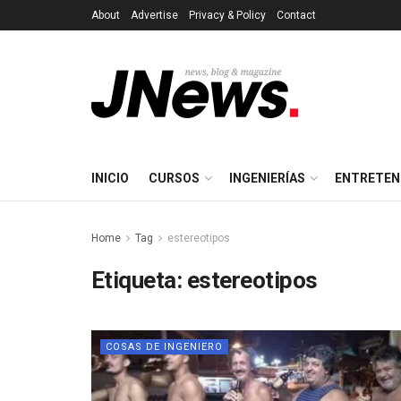
About
Advertise
Privacy & Policy
Contact
INICIO
CURSOS
INGENIERÍAS
ENTRETEN
Home
Tag
estereotipos
Etiqueta:
estereotipos
COSAS DE INGENIERO