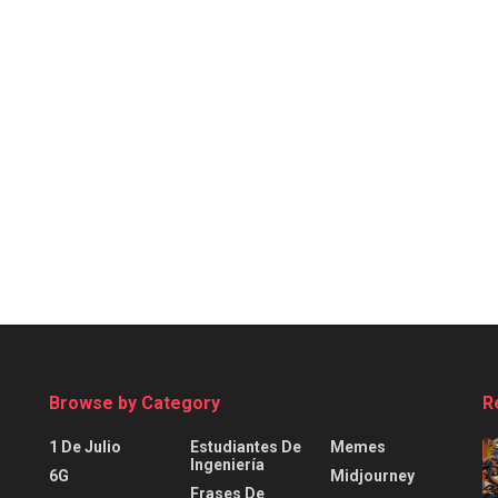
Browse by Category
R
1 De Julio
Estudiantes De
Memes
Ingeniería
6G
Midjourney
Frases De