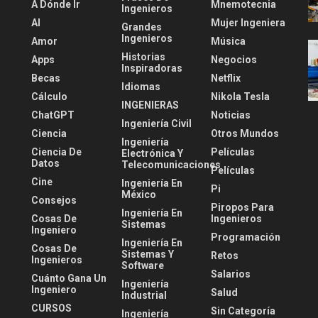
A Dónde Ir
Mnemotecnia
Ingenieros
AI
Mujer Ingeniera
Grandes
Ingenieros
Amor
Música
Historias
Apps
Negocios
Inspiradoras
Becas
Netflix
Idiomas
Cálculo
Nikola Tesla
INGENIERAS
ChatGPT
Noticias
Ingeniería Civil
Ciencia
Otros Mundos
Ingeniería
Ciencia De
Películas
Electrónica Y
Datos
Telecomunicaciones
Películas
Cine
Ingeniería En
Pi
México
Consejos
Piropos Para
Ingeniería En
Cosas De
Ingenieros
Sistemas
Ingeniero
Programación
Ingeniería En
Cosas De
Sistemas Y
Retos
Ingenieros
Software
Salarios
Cuánto Gana Un
Ingeniería
Ingeniero
Salud
Industrial
CURSOS
Sin Categoría
Ingeniería