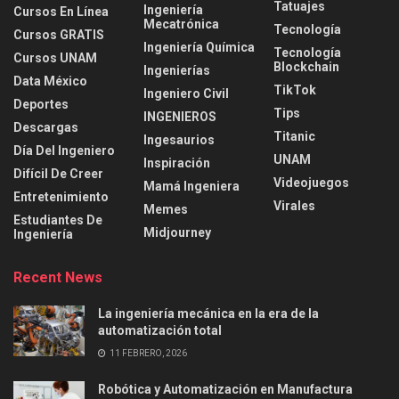
Tatuajes
Ingeniería
Cursos En Línea
Mecatrónica
Tecnología
Cursos GRATIS
Ingeniería Química
Tecnología
Cursos UNAM
Blockchain
Ingenierías
Data México
TikTok
Ingeniero Civil
Deportes
Tips
INGENIEROS
Descargas
Titanic
Ingesaurios
Día Del Ingeniero
UNAM
Inspiración
Difícil De Creer
Videojuegos
Mamá Ingeniera
Entretenimiento
Virales
Memes
Estudiantes De
Midjourney
Ingeniería
Recent News
La ingeniería mecánica en la era de la
automatización total
11 FEBRERO, 2026
Robótica y Automatización en Manufactura