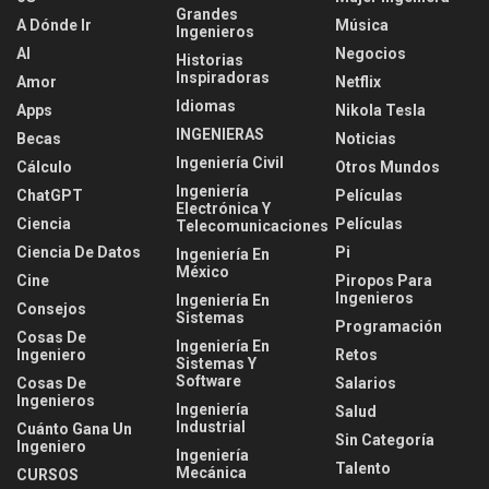
Grandes
A Dónde Ir
Música
Ingenieros
AI
Negocios
Historias
Inspiradoras
Amor
Netflix
Idiomas
Apps
Nikola Tesla
INGENIERAS
Becas
Noticias
Ingeniería Civil
Cálculo
Otros Mundos
Ingeniería
ChatGPT
Películas
Electrónica Y
Ciencia
Películas
Telecomunicaciones
Ciencia De Datos
Pi
Ingeniería En
México
Cine
Piropos Para
Ingenieros
Ingeniería En
Consejos
Sistemas
Programación
Cosas De
Ingeniería En
Ingeniero
Retos
Sistemas Y
Software
Cosas De
Salarios
Ingenieros
Ingeniería
Salud
Industrial
Cuánto Gana Un
Sin Categoría
Ingeniero
Ingeniería
Talento
Mecánica
CURSOS