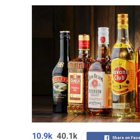
10.9k
40.1k
Share on Fac