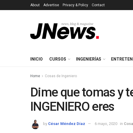
About
Advertise
Privacy & Policy
Contact
INICIO
CURSOS
INGENIERÍAS
ENTRETEN
Home
Cosas de Ingeniero
Dime que tomas y te
INGENIERO eres
by
César Méndez Díaz
6 mayo, 2020
in
Cosa