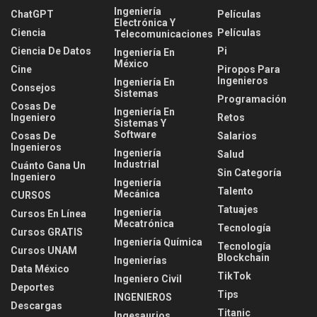
Ingeniería
ChatGPT
Películas
Electrónica Y
Ciencia
Películas
Telecomunicaciones
Ciencia De Datos
Pi
Ingeniería En
México
Cine
Piropos Para
Ingenieros
Ingeniería En
Consejos
Sistemas
Programación
Cosas De
Ingeniería En
Ingeniero
Retos
Sistemas Y
Software
Cosas De
Salarios
Ingenieros
Ingeniería
Salud
Industrial
Cuánto Gana Un
Sin Categoría
Ingeniero
Ingeniería
Talento
Mecánica
CURSOS
Tatuajes
Ingeniería
Cursos En Línea
Mecatrónica
Tecnología
Cursos GRATIS
Ingeniería Química
Tecnología
Cursos UNAM
Blockchain
Ingenierías
Data México
TikTok
Ingeniero Civil
Deportes
Tips
INGENIEROS
Descargas
Titanic
Ingesaurios