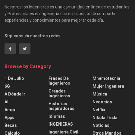
Nosotros los Ingenieros es una comunidad en línea de estudiantes
y Profesionales en Ingeniería con el propósito de compartir
experiencias y conocimientos para mejorar cada día.
Síguenos en nuestras redes
Browse by Category
1 De Julio
Frases De
Mnemotecnia
Ingenieros
6G
Mujer Ingeniera
Grandes
A Dónde Ir
Música
Ingenieros
AI
Negocios
Historias
Inspiradoras
Amor
Netflix
Idiomas
Apps
Nikola Tesla
INGENIERAS
Becas
Noticias
Ingeniería Civil
Cálculo
Otros Mundos