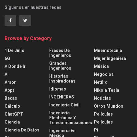
Síguenos en nuestras redes
Browse by Category
1 De Julio
Frases De
Mnemotecnia
Ingenieros
6G
Mujer Ingeniera
Grandes
A Dónde Ir
Música
Ingenieros
AI
Negocios
Historias
Inspiradoras
Amor
Netflix
Idiomas
Apps
Nikola Tesla
INGENIERAS
Becas
Noticias
Ingeniería Civil
Cálculo
Otros Mundos
Ingeniería
ChatGPT
Películas
Electrónica Y
Ciencia
Películas
Telecomunicaciones
Ciencia De Datos
Pi
Ingeniería En
México