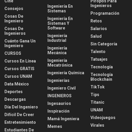
Cine
Piropos Para
Ingenieros
Ingeniería En
Consejos
Sistemas
Programación
Cosas De
Ingeniería En
Ingeniero
Retos
Sistemas Y
Software
Cosas De
Salarios
Ingenieros
Ingeniería
Salud
Industrial
Cuánto Gana Un
Sin Categoría
Ingeniero
Ingeniería
Talento
Mecánica
CURSOS
Tatuajes
Ingeniería
Cursos En Línea
Mecatrónica
Tecnología
Cursos GRATIS
Ingeniería Química
Tecnología
Cursos UNAM
Blockchain
Ingenierías
Data México
TikTok
Ingeniero Civil
Deportes
Tips
INGENIEROS
Descargas
Titanic
Ingesaurios
Día Del Ingeniero
UNAM
Inspiración
Difícil De Creer
Videojuegos
Mamá Ingeniera
Entretenimiento
Virales
Memes
Estudiantes De