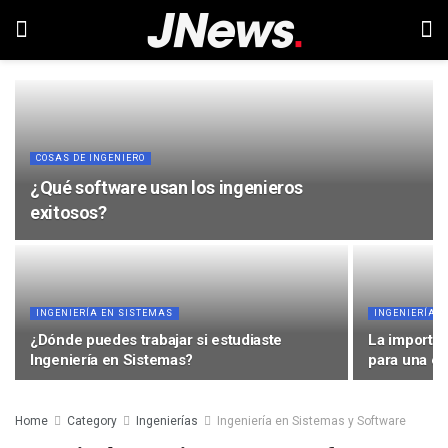
COSAS DE INGENIERO
¿Qué software usan los ingenieros
exitosos?
INGENIERÍA EN SISTEMAS
INGENIERÍA 
¿Dónde puedes trabajar si estudiaste
La importan
Ingeniería en Sistemas?
para una e
Home
Category
Ingenierías
Ingeniería en Sistemas y Software