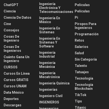
Ingeniería
ChatGPT
Películas
Electrónica Y
Ciencia
Películas
Telecomunicaciones
Ciencia De Datos
Pi
Ingeniería En
México
Cine
Piropos Para
Ingenieros
Ingeniería En
Consejos
Sistemas
Programación
Cosas De
Ingeniería En
Ingeniero
Retos
Sistemas Y
Software
Cosas De
Salarios
Ingenieros
Ingeniería
Salud
Industrial
Cuánto Gana Un
Sin Categoría
Ingeniero
Ingeniería
Talento
Mecánica
CURSOS
Tatuajes
Ingeniería
Cursos En Línea
Mecatrónica
Tecnología
Cursos GRATIS
Ingeniería Química
Tecnología
Cursos UNAM
Blockchain
Ingenierías
Data México
TikTok
Ingeniero Civil
Deportes
Tips
INGENIEROS
Descargas
Titanic
Ingesaurios