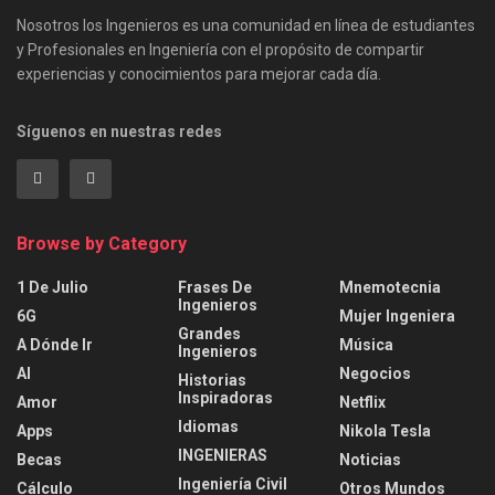
Nosotros los Ingenieros es una comunidad en línea de estudiantes
y Profesionales en Ingeniería con el propósito de compartir
experiencias y conocimientos para mejorar cada día.
Síguenos en nuestras redes
Browse by Category
1 De Julio
Frases De
Mnemotecnia
Ingenieros
6G
Mujer Ingeniera
Grandes
A Dónde Ir
Música
Ingenieros
AI
Negocios
Historias
Inspiradoras
Amor
Netflix
Idiomas
Apps
Nikola Tesla
INGENIERAS
Becas
Noticias
Ingeniería Civil
Cálculo
Otros Mundos