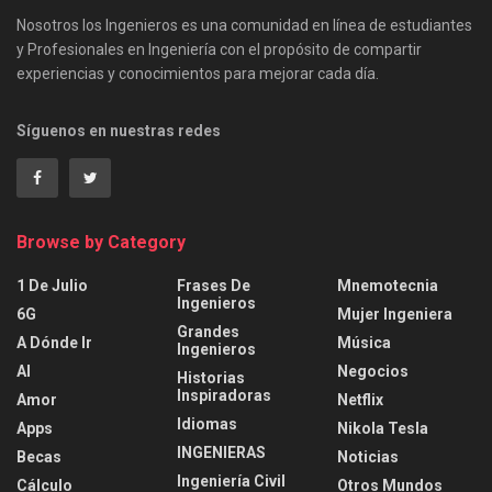
Nosotros los Ingenieros es una comunidad en línea de estudiantes
y Profesionales en Ingeniería con el propósito de compartir
experiencias y conocimientos para mejorar cada día.
Síguenos en nuestras redes
Browse by Category
1 De Julio
Frases De
Mnemotecnia
Ingenieros
6G
Mujer Ingeniera
Grandes
A Dónde Ir
Música
Ingenieros
AI
Negocios
Historias
Inspiradoras
Amor
Netflix
Idiomas
Apps
Nikola Tesla
INGENIERAS
Becas
Noticias
Ingeniería Civil
Cálculo
Otros Mundos