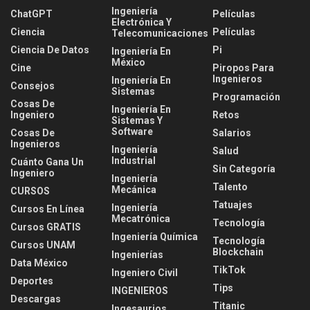
Ingeniería
ChatGPT
Películas
Electrónica Y
Ciencia
Películas
Telecomunicaciones
Ciencia De Datos
Pi
Ingeniería En
México
Cine
Piropos Para
Ingenieros
Ingeniería En
Consejos
Sistemas
Programación
Cosas De
Ingeniería En
Ingeniero
Retos
Sistemas Y
Software
Cosas De
Salarios
Ingenieros
Ingeniería
Salud
Industrial
Cuánto Gana Un
Sin Categoría
Ingeniero
Ingeniería
Talento
Mecánica
CURSOS
Tatuajes
Ingeniería
Cursos En Línea
Mecatrónica
Tecnología
Cursos GRATIS
Ingeniería Química
Tecnología
Cursos UNAM
Blockchain
Ingenierías
Data México
TikTok
Ingeniero Civil
Deportes
Tips
INGENIEROS
Descargas
Titanic
Ingesaurios