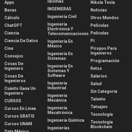
Idiomas
Apps
Nikola Tesla
INGENIERAS
Becas
Noticias
Ingeniería Civil
Cálculo
Otros Mundos
Ingeniería
ChatGPT
Películas
Electrónica Y
Ciencia
Películas
Telecomunicaciones
Ciencia De Datos
Pi
Ingeniería En
México
Cine
Piropos Para
Ingenieros
Ingeniería En
Consejos
Sistemas
Programación
Cosas De
Ingeniería En
Ingeniero
Retos
Sistemas Y
Software
Cosas De
Salarios
Ingenieros
Ingeniería
Salud
Industrial
Cuánto Gana Un
Sin Categoría
Ingeniero
Ingeniería
Talento
Mecánica
CURSOS
Tatuajes
Ingeniería
Cursos En Línea
Mecatrónica
Tecnología
Cursos GRATIS
Ingeniería Química
Tecnología
Cursos UNAM
Blockchain
Ingenierías
Data México