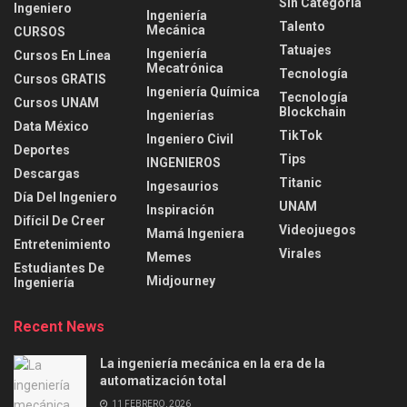
Sin Categoría
Ingeniero
Ingeniería
Talento
Mecánica
CURSOS
Tatuajes
Ingeniería
Cursos En Línea
Mecatrónica
Tecnología
Cursos GRATIS
Ingeniería Química
Tecnología
Cursos UNAM
Blockchain
Ingenierías
Data México
TikTok
Ingeniero Civil
Deportes
Tips
INGENIEROS
Descargas
Titanic
Ingesaurios
Día Del Ingeniero
UNAM
Inspiración
Difícil De Creer
Videojuegos
Mamá Ingeniera
Entretenimiento
Virales
Memes
Estudiantes De
Midjourney
Ingeniería
Recent News
La ingeniería mecánica en la era de la
automatización total
11 FEBRERO, 2026