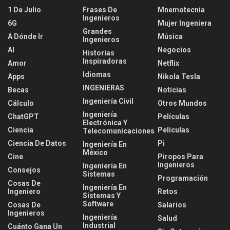
1 De Julio
Frases De
Mnemotecnia
Ingenieros
6G
Mujer Ingeniera
Grandes
A Dónde Ir
Música
Ingenieros
AI
Negocios
Historias
Inspiradoras
Amor
Netflix
Idiomas
Apps
Nikola Tesla
INGENIERAS
Becas
Noticias
Ingeniería Civil
Cálculo
Otros Mundos
Ingeniería
ChatGPT
Películas
Electrónica Y
Ciencia
Películas
Telecomunicaciones
Ciencia De Datos
Pi
Ingeniería En
México
Cine
Piropos Para
Ingenieros
Ingeniería En
Consejos
Sistemas
Programación
Cosas De
Ingeniería En
Ingeniero
Retos
Sistemas Y
Software
Cosas De
Salarios
Ingenieros
Ingeniería
Salud
Industrial
Cuánto Gana Un