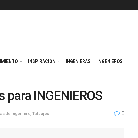
IMIENTO
INSPIRACIÓN
INGENIERAS
INGENIEROS
es para INGENIEROS
0
as de Ingeniero
,
Tatuajes