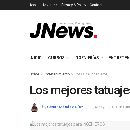
About
Advertise
Privacy & Policy
Contact
INICIO
CURSOS
INGENIERÍAS
ENTRETEN
Home
Entretenimiento
Cosas de Ingenieros
Los mejores tatuaj
by
César Méndez Díaz
24 mayo, 2020
in
Cos