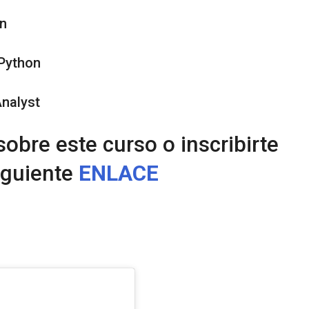
on
 Python
Analyst
obre este curso o inscribirte
siguiente
ENLACE