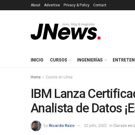
About
Advertise
Privacy & Policy
Contact
INICIO
CURSOS
INGENIERÍAS
ENTRETEN
Home
Cursos en Línea
IBM Lanza Certifica
Analista de Datos ¡E
by
Ricardo Razo
22 julio, 2022
in
Cursos en 