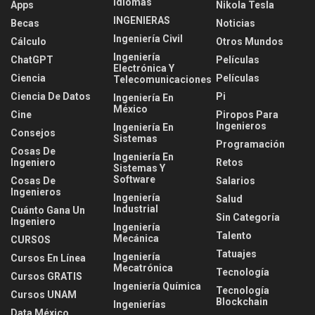
Idiomas
Apps
Nikola Tesla
INGENIERAS
Becas
Noticias
Ingeniería Civil
Cálculo
Otros Mundos
Ingeniería
ChatGPT
Películas
Electrónica Y
Ciencia
Películas
Telecomunicaciones
Ciencia De Datos
Pi
Ingeniería En
México
Cine
Piropos Para
Ingenieros
Ingeniería En
Consejos
Sistemas
Programación
Cosas De
Ingeniería En
Ingeniero
Retos
Sistemas Y
Software
Cosas De
Salarios
Ingenieros
Ingeniería
Salud
Industrial
Cuánto Gana Un
Sin Categoría
Ingeniero
Ingeniería
Talento
Mecánica
CURSOS
Tatuajes
Ingeniería
Cursos En Línea
Mecatrónica
Tecnología
Cursos GRATIS
Ingeniería Química
Tecnología
Cursos UNAM
Blockchain
Ingenierías
Data México