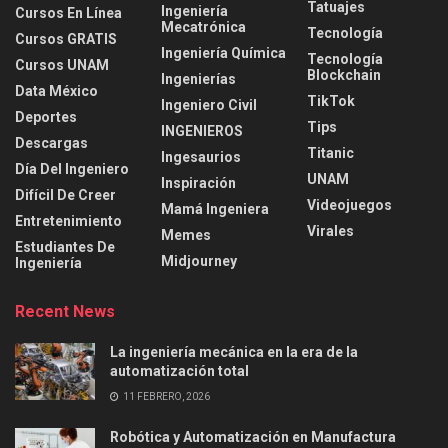
Tatuajes
Ingeniería
Cursos En Línea
Mecatrónica
Tecnología
Cursos GRATIS
Ingeniería Química
Tecnología
Cursos UNAM
Blockchain
Ingenierías
Data México
TikTok
Ingeniero Civil
Deportes
Tips
INGENIEROS
Descargas
Titanic
Ingesaurios
Día Del Ingeniero
UNAM
Inspiración
Difícil De Creer
Videojuegos
Mamá Ingeniera
Entretenimiento
Virales
Memes
Estudiantes De
Midjourney
Ingeniería
Recent News
La ingeniería mecánica en la era de la
automatización total
11 FEBRERO, 2026
Robótica y Automatización en Manufactura