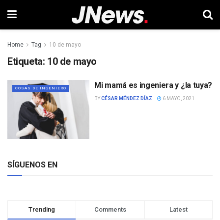
Home
Tag
10 de mayo
Etiqueta:
10 de mayo
Mi mamá es ingeniera y ¿la tuya?
COSAS DE INGENIERO
BY
CÉSAR MÉNDEZ DÍAZ
6 MAYO, 2021
SÍGUENOS EN
Trending
Comments
Latest