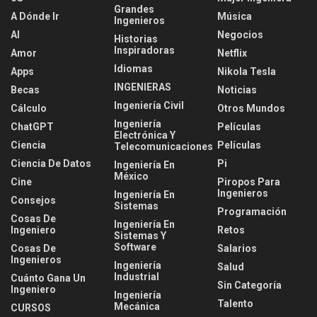
Grandes
A Dónde Ir
Música
Ingenieros
AI
Negocios
Historias
Inspiradoras
Amor
Netflix
Idiomas
Apps
Nikola Tesla
INGENIERAS
Becas
Noticias
Ingeniería Civil
Cálculo
Otros Mundos
Ingeniería
ChatGPT
Películas
Electrónica Y
Ciencia
Películas
Telecomunicaciones
Ciencia De Datos
Pi
Ingeniería En
México
Cine
Piropos Para
Ingenieros
Ingeniería En
Consejos
Sistemas
Programación
Cosas De
Ingeniería En
Ingeniero
Retos
Sistemas Y
Software
Cosas De
Salarios
Ingenieros
Ingeniería
Salud
Industrial
Cuánto Gana Un
Sin Categoría
Ingeniero
Ingeniería
Talento
Mecánica
CURSOS