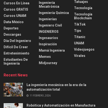
Tatuajes
Ingeniería
Cursos En Línea
Mecatrónica
Tecnología
Cursos GRATIS
Ingeniería Química
Tecnología
Cursos UNAM
Blockchain
Ingenierías
Data México
TikTok
Ingeniero Civil
Deportes
Tips
INGENIEROS
Descargas
Titanic
Ingesaurios
Día Del Ingeniero
UNAM
Inspiración
Difícil De Creer
Videojuegos
Mamá Ingeniera
Entretenimiento
Virales
Memes
Estudiantes De
Midjourney
Ingeniería
Recent News
La ingeniería mecánica en la era de la
automatización total
11 FEBRERO, 2026
Robótica y Automatización en Manufactura