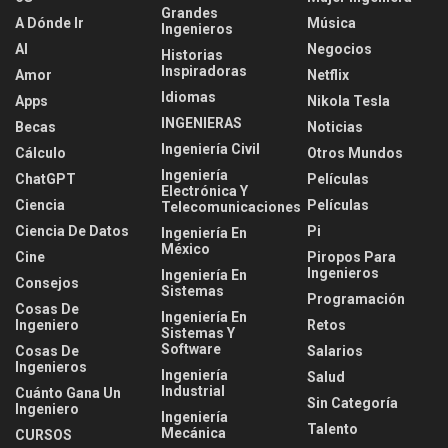
Grandes
A Dónde Ir
Música
Ingenieros
AI
Negocios
Historias
Inspiradoras
Amor
Netflix
Idiomas
Apps
Nikola Tesla
INGENIERAS
Becas
Noticias
Ingeniería Civil
Cálculo
Otros Mundos
Ingeniería
ChatGPT
Películas
Electrónica Y
Ciencia
Películas
Telecomunicaciones
Ciencia De Datos
Pi
Ingeniería En
México
Cine
Piropos Para
Ingenieros
Ingeniería En
Consejos
Sistemas
Programación
Cosas De
Ingeniería En
Ingeniero
Retos
Sistemas Y
Software
Cosas De
Salarios
Ingenieros
Ingeniería
Salud
Industrial
Cuánto Gana Un
Sin Categoría
Ingeniero
Ingeniería
Talento
Mecánica
CURSOS