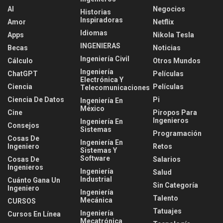
AI
Negocios
Historias
Inspiradoras
Amor
Netflix
Idiomas
Apps
Nikola Tesla
INGENIERAS
Becas
Noticias
Ingeniería Civil
Cálculo
Otros Mundos
Ingeniería
ChatGPT
Películas
Electrónica Y
Ciencia
Películas
Telecomunicaciones
Ciencia De Datos
Pi
Ingeniería En
México
Cine
Piropos Para
Ingenieros
Ingeniería En
Consejos
Sistemas
Programación
Cosas De
Ingeniería En
Ingeniero
Retos
Sistemas Y
Software
Cosas De
Salarios
Ingenieros
Ingeniería
Salud
Industrial
Cuánto Gana Un
Sin Categoría
Ingeniero
Ingeniería
Talento
Mecánica
CURSOS
Tatuajes
Ingeniería
Cursos En Línea
Mecatrónica