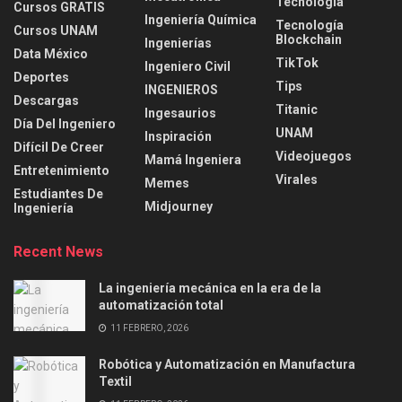
Tecnología
Cursos GRATIS
Ingeniería Química
Tecnología
Cursos UNAM
Blockchain
Ingenierías
Data México
TikTok
Ingeniero Civil
Deportes
Tips
INGENIEROS
Descargas
Titanic
Ingesaurios
Día Del Ingeniero
UNAM
Inspiración
Difícil De Creer
Videojuegos
Mamá Ingeniera
Entretenimiento
Virales
Memes
Estudiantes De
Midjourney
Ingeniería
Recent News
La ingeniería mecánica en la era de la
automatización total
11 FEBRERO, 2026
Robótica y Automatización en Manufactura
Textil