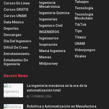
Tatuajes
Ingeniería
Cursos En Línea
Mecatrónica
Tecnología
Cursos GRATIS
Ingeniería Química
Tecnología
Cursos UNAM
Blockchain
Ingenierías
Data México
TikTok
Ingeniero Civil
Deportes
Tips
INGENIEROS
Descargas
Titanic
Ingesaurios
Día Del Ingeniero
UNAM
Inspiración
Difícil De Creer
Videojuegos
Mamá Ingeniera
Entretenimiento
Virales
Memes
Estudiantes De
Midjourney
Ingeniería
Recent News
La ingeniería mecánica en la era de la
automatización total
11 FEBRERO, 2026
Robótica y Automatización en Manufactura