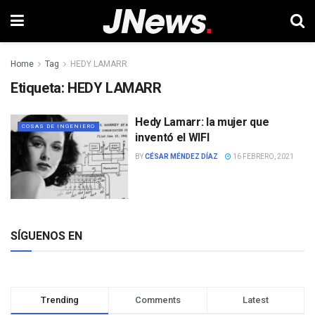
Home
Tag
HEDY LAMARR
Etiqueta:
HEDY LAMARR
Hedy Lamarr: la mujer que
COSAS DE INGENIERO
inventó el WIFI
BY
CÉSAR MÉNDEZ DÍAZ
16 FEBRERO, 2021
SÍGUENOS EN
Trending
Comments
Latest