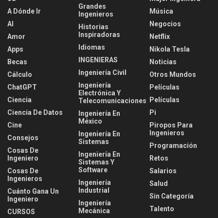
Grandes
A Dónde Ir
Música
Ingenieros
AI
Negocios
Historias
Inspiradoras
Amor
Netflix
Idiomas
Apps
Nikola Tesla
INGENIERAS
Becas
Noticias
Ingeniería Civil
Cálculo
Otros Mundos
Ingeniería
ChatGPT
Películas
Electrónica Y
Ciencia
Películas
Telecomunicaciones
Ciencia De Datos
Pi
Ingeniería En
México
Cine
Piropos Para
Ingenieros
Ingeniería En
Consejos
Sistemas
Programación
Cosas De
Ingeniería En
Ingeniero
Retos
Sistemas Y
Software
Cosas De
Salarios
Ingenieros
Ingeniería
Salud
Industrial
Cuánto Gana Un
Sin Categoría
Ingeniero
Ingeniería
Talento
Mecánica
CURSOS