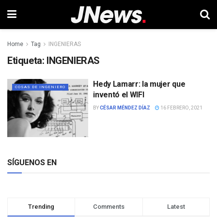
Home
Tag
INGENIERAS
Etiqueta:
INGENIERAS
Hedy Lamarr: la mujer que
COSAS DE INGENIERO
inventó el WIFI
BY
CÉSAR MÉNDEZ DÍAZ
16 FEBRERO, 2021
SÍGUENOS EN
Trending
Comments
Latest