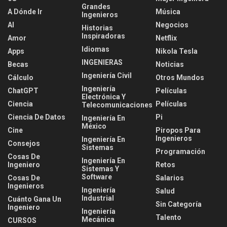
Grandes
A Dónde Ir
Música
Ingenieros
AI
Negocios
Historias
Inspiradoras
Amor
Netflix
Idiomas
Apps
Nikola Tesla
INGENIERAS
Becas
Noticias
Ingeniería Civil
Cálculo
Otros Mundos
Ingeniería
ChatGPT
Películas
Electrónica Y
Ciencia
Películas
Telecomunicaciones
Ciencia De Datos
Pi
Ingeniería En
México
Cine
Piropos Para
Ingenieros
Ingeniería En
Consejos
Sistemas
Programación
Cosas De
Ingeniería En
Ingeniero
Retos
Sistemas Y
Software
Cosas De
Salarios
Ingenieros
Ingeniería
Salud
Industrial
Cuánto Gana Un
Sin Categoría
Ingeniero
Ingeniería
Talento
Mecánica
CURSOS