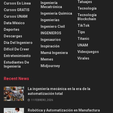
Tatuajes
Ingeniería
Cursos En Línea
Mecatrónica
Tecnología
Cursos GRATIS
Ingeniería Química
Tecnología
Cursos UNAM
Blockchain
Ingenierías
Data México
TikTok
Ingeniero Civil
Deportes
Tips
INGENIEROS
Descargas
Titanic
Ingesaurios
Día Del Ingeniero
UNAM
Inspiración
Difícil De Creer
Videojuegos
Mamá Ingeniera
Entretenimiento
Virales
Memes
Estudiantes De
Midjourney
Ingeniería
Recent News
La ingeniería mecánica en la era de la
automatización total
11 FEBRERO, 2026
Robótica y Automatización en Manufactura