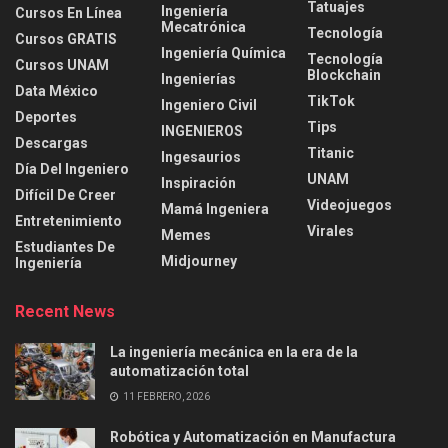
Tatuajes
Ingeniería
Cursos En Línea
Mecatrónica
Tecnología
Cursos GRATIS
Ingeniería Química
Tecnología
Cursos UNAM
Blockchain
Ingenierías
Data México
TikTok
Ingeniero Civil
Deportes
Tips
INGENIEROS
Descargas
Titanic
Ingesaurios
Día Del Ingeniero
UNAM
Inspiración
Difícil De Creer
Videojuegos
Mamá Ingeniera
Entretenimiento
Virales
Memes
Estudiantes De
Midjourney
Ingeniería
Recent News
La ingeniería mecánica en la era de la
automatización total
11 FEBRERO, 2026
Robótica y Automatización en Manufactura