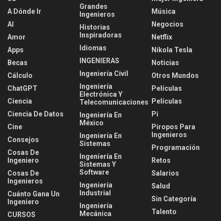
Grandes
A Dónde Ir
Música
Ingenieros
AI
Negocios
Historias
Inspiradoras
Amor
Netflix
Idiomas
Apps
Nikola Tesla
INGENIERAS
Becas
Noticias
Ingeniería Civil
Cálculo
Otros Mundos
Ingeniería
ChatGPT
Películas
Electrónica Y
Ciencia
Películas
Telecomunicaciones
Ciencia De Datos
Pi
Ingeniería En
México
Cine
Piropos Para
Ingenieros
Ingeniería En
Consejos
Sistemas
Programación
Cosas De
Ingeniería En
Ingeniero
Retos
Sistemas Y
Software
Cosas De
Salarios
Ingenieros
Ingeniería
Salud
Industrial
Cuánto Gana Un
Sin Categoría
Ingeniero
Ingeniería
Talento
Mecánica
CURSOS