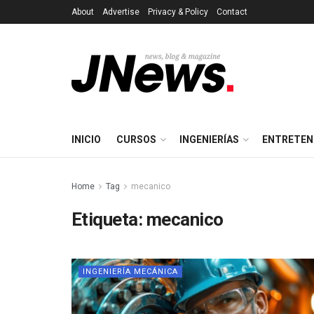
About
Advertise
Privacy & Policy
Contact
INICIO
CURSOS
INGENIERÍAS
ENTRETEN
Home
Tag
mecanico
Etiqueta:
mecanico
INGENIERÍA MECÁNICA