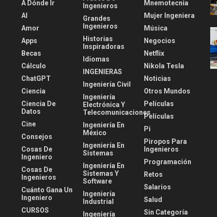
A Dónde Ir
Mnemotecnia
Ingenieros
AI
Mujer Ingeniera
Grandes
Ingenieros
Amor
Música
Historias
Apps
Negocios
Inspiradoras
Becas
Netflix
Idiomas
Cálculo
Nikola Tesla
INGENIERAS
ChatGPT
Noticias
Ingeniería Civil
Ciencia
Otros Mundos
Ingeniería
Ciencia De
Películas
Electrónica Y
Datos
Telecomunicaciones
Películas
Cine
Ingeniería En
Pi
México
Consejos
Piropos Para
Ingeniería En
Cosas De
Ingenieros
Sistemas
Ingeniero
Programación
Ingeniería En
Cosas De
Sistemas Y
Retos
Ingenieros
Software
Salarios
Cuánto Gana Un
Ingeniería
Ingeniero
Salud
Industrial
CURSOS
Sin Categoría
Ingeniería