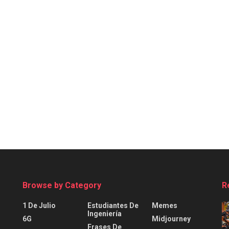
Browse by Category
R
1 De Julio
Estudiantes De
Memes
Ingeniería
6G
Midjourney
Frases De