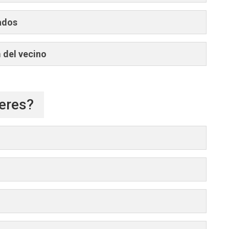
tados
 del vecino
ieres?