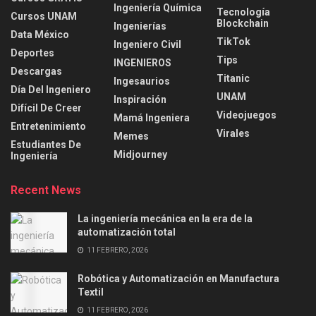
Ingeniería Química
Tecnología
Cursos UNAM
Blockchain
Ingenierías
Data México
TikTok
Ingeniero Civil
Deportes
Tips
INGENIEROS
Descargas
Titanic
Ingesaurios
Día Del Ingeniero
UNAM
Inspiración
Difícil De Creer
Videojuegos
Mamá Ingeniera
Entretenimiento
Virales
Memes
Estudiantes De
Midjourney
Ingeniería
Recent News
La ingeniería mecánica en la era de la
automatización total
11 FEBRERO, 2026
Robótica y Automatización en Manufactura
Textil
11 FEBRERO, 2026