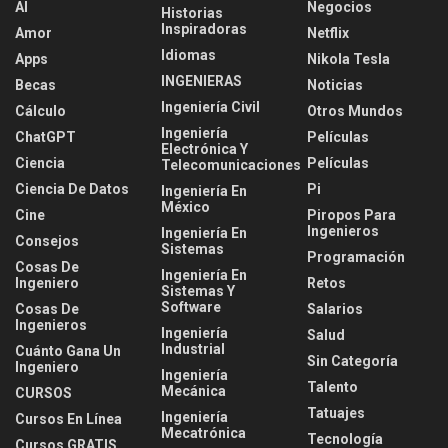
AI
Negocios
Historias
Inspiradoras
Amor
Netflix
Idiomas
Apps
Nikola Tesla
INGENIERAS
Becas
Noticias
Ingeniería Civil
Cálculo
Otros Mundos
Ingeniería
ChatGPT
Películas
Electrónica Y
Ciencia
Películas
Telecomunicaciones
Ciencia De Datos
Pi
Ingeniería En
México
Cine
Piropos Para
Ingenieros
Ingeniería En
Consejos
Sistemas
Programación
Cosas De
Ingeniería En
Ingeniero
Retos
Sistemas Y
Software
Cosas De
Salarios
Ingenieros
Ingeniería
Salud
Industrial
Cuánto Gana Un
Sin Categoría
Ingeniero
Ingeniería
Talento
Mecánica
CURSOS
Tatuajes
Ingeniería
Cursos En Línea
Mecatrónica
Tecnología
Cursos GRATIS