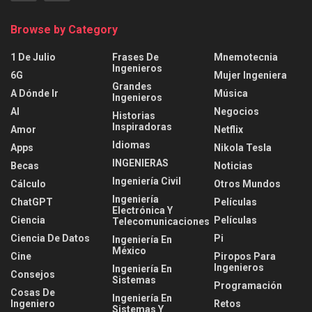
Browse by Category
1 De Julio
Frases De
Mnemotecnia
Ingenieros
6G
Mujer Ingeniera
Grandes
A Dónde Ir
Música
Ingenieros
AI
Negocios
Historias
Inspiradoras
Amor
Netflix
Idiomas
Apps
Nikola Tesla
INGENIERAS
Becas
Noticias
Ingeniería Civil
Cálculo
Otros Mundos
Ingeniería
ChatGPT
Películas
Electrónica Y
Ciencia
Películas
Telecomunicaciones
Ciencia De Datos
Pi
Ingeniería En
México
Cine
Piropos Para
Ingenieros
Ingeniería En
Consejos
Sistemas
Programación
Cosas De
Ingeniería En
Ingeniero
Retos
Sistemas Y