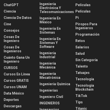
Ingeniería
ChatGPT
Películas
Electrónica Y
Ciencia
Películas
Telecomunicaciones
Ciencia De Datos
Pi
Ingeniería En
México
Cine
Piropos Para
Ingenieros
Ingeniería En
Consejos
Sistemas
Programación
Cosas De
Ingeniería En
Ingeniero
Retos
Sistemas Y
Software
Cosas De
Salarios
Ingenieros
Ingeniería
Salud
Industrial
Cuánto Gana Un
Sin Categoría
Ingeniero
Ingeniería
Talento
Mecánica
CURSOS
Tatuajes
Ingeniería
Cursos En Línea
Mecatrónica
Tecnología
Cursos GRATIS
Ingeniería Química
Tecnología
Cursos UNAM
Blockchain
Ingenierías
Data México
TikTok
Ingeniero Civil
Deportes
Tips
INGENIEROS
Descargas
Titanic
Ingesaurios