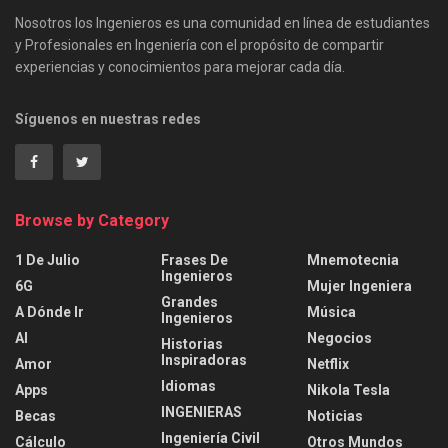
Nosotros los Ingenieros es una comunidad en línea de estudiantes
y Profesionales en Ingeniería con el propósito de compartir
experiencias y conocimientos para mejorar cada día.
Síguenos en nuestras redes
Browse by Category
1 De Julio
Frases De
Mnemotecnia
Ingenieros
6G
Mujer Ingeniera
Grandes
A Dónde Ir
Música
Ingenieros
AI
Negocios
Historias
Inspiradoras
Amor
Netflix
Idiomas
Apps
Nikola Tesla
INGENIERAS
Becas
Noticias
Ingeniería Civil
Cálculo
Otros Mundos