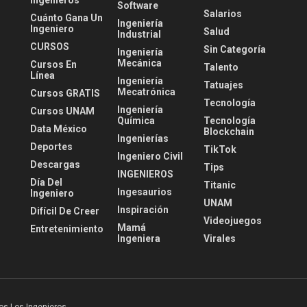
Software
Salarios
Cuánto Gana Un
Ingeniería
Ingeniero
Salud
Industrial
CURSOS
Sin Categoría
Ingeniería
Mecánica
Cursos En
Talento
Línea
Ingeniería
Tatuajes
Mecatrónica
Cursos GRATIS
Tecnología
Ingeniería
Cursos UNAM
Química
Tecnología
Data México
Blockchain
Ingenierías
Deportes
TikTok
Ingeniero Civil
Descargas
Tips
INGENIEROS
Día Del
Titanic
Ingesaurios
Ingeniero
UNAM
Inspiración
Difícil De Creer
Videojuegos
Mamá
Entretenimiento
Ingeniera
Virales
os Los Ingenieros
.