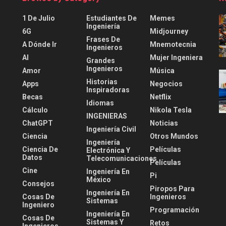
1 De Julio
Estudiantes De
Memes
Ingeniería
6G
Midjourney
Frases De
A Dónde Ir
Mnemotecnia
Ingenieros
AI
Mujer Ingeniera
Grandes
Ingenieros
Amor
Música
Historias
Apps
Negocios
Inspiradoras
Becas
Netflix
Idiomas
Cálculo
Nikola Tesla
INGENIERAS
ChatGPT
Noticias
Ingeniería Civil
Ciencia
Otros Mundos
Ingeniería
Ciencia De
Películas
Electrónica Y
Datos
Telecomunicaciones
Películas
Cine
Ingeniería En
Pi
México
Consejos
Piropos Para
Ingeniería En
Cosas De
Ingenieros
Sistemas
Ingeniero
Programación
Ingeniería En
Cosas De
Sistemas Y
Retos
Ingenieros