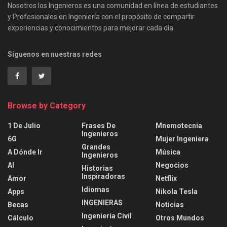
Nosotros los Ingenieros es una comunidad en línea de estudiantes
y Profesionales en Ingeniería con el propósito de compartir
experiencias y conocimientos para mejorar cada día.
Síguenos en nuestras redes
Browse by Category
1 De Julio
Frases De
Mnemotecnia
Ingenieros
6G
Mujer Ingeniera
Grandes
A Dónde Ir
Música
Ingenieros
AI
Negocios
Historias
Inspiradoras
Amor
Netflix
Idiomas
Apps
Nikola Tesla
INGENIERAS
Becas
Noticias
Ingeniería Civil
Cálculo
Otros Mundos