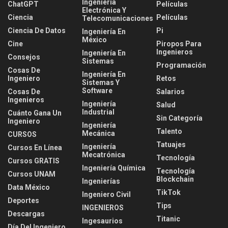
Ingeniería
ChatGPT
Películas
Electrónica Y
Ciencia
Películas
Telecomunicaciones
Ciencia De Datos
Pi
Ingeniería En
México
Cine
Piropos Para
Ingenieros
Ingeniería En
Consejos
Sistemas
Programación
Cosas De
Ingeniería En
Ingeniero
Retos
Sistemas Y
Software
Cosas De
Salarios
Ingenieros
Ingeniería
Salud
Industrial
Cuánto Gana Un
Sin Categoría
Ingeniero
Ingeniería
Talento
Mecánica
CURSOS
Tatuajes
Ingeniería
Cursos En Línea
Mecatrónica
Tecnología
Cursos GRATIS
Ingeniería Química
Tecnología
Cursos UNAM
Blockchain
Ingenierías
Data México
TikTok
Ingeniero Civil
Deportes
Tips
INGENIEROS
Descargas
Titanic
Ingesaurios
Día Del Ingeniero