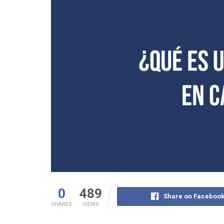
0
489
Share on Faceboo
SHARES
VIEWS