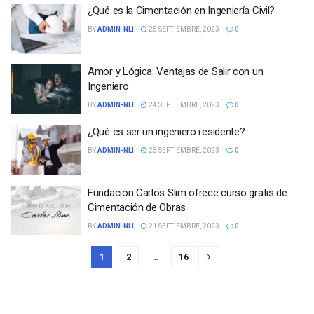
¿Qué es la Cimentación en Ingeniería Civil?
BY
ADMIN-NLI
25 SEPTIEMBRE, 2023
0
Amor y Lógica: Ventajas de Salir con un
Ingeniero
BY
ADMIN-NLI
24 SEPTIEMBRE, 2023
0
¿Qué es ser un ingeniero residente?
BY
ADMIN-NLI
23 SEPTIEMBRE, 2023
0
Fundación Carlos Slim ofrece curso gratis de
Cimentación de Obras
BY
ADMIN-NLI
21 SEPTIEMBRE, 2023
0
1
2
…
16