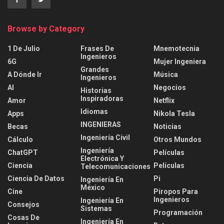
Browse by Category
1 De Julio
Frases De
Mnemotecnia
Ingenieros
6G
Mujer Ingeniera
Grandes
A Dónde Ir
Música
Ingenieros
AI
Negocios
Historias
Inspiradoras
Amor
Netflix
Idiomas
Apps
Nikola Tesla
INGENIERAS
Becas
Noticias
Ingeniería Civil
Cálculo
Otros Mundos
Ingeniería
ChatGPT
Películas
Electrónica Y
Ciencia
Películas
Telecomunicaciones
Ciencia De Datos
Pi
Ingeniería En
México
Cine
Piropos Para
Ingenieros
Ingeniería En
Consejos
Sistemas
Programación
Cosas De
Ingeniería En