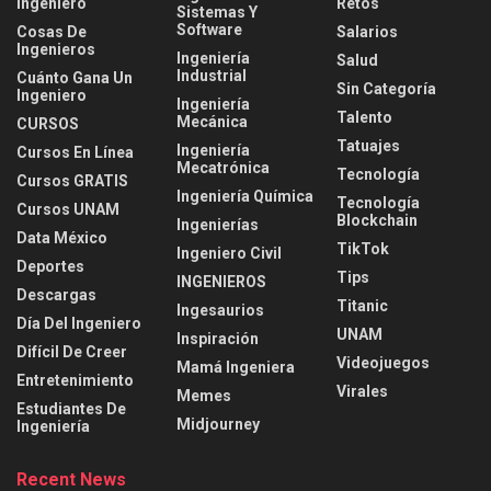
Ingeniero
Retos
Sistemas Y
Software
Cosas De
Salarios
Ingenieros
Ingeniería
Salud
Industrial
Cuánto Gana Un
Sin Categoría
Ingeniero
Ingeniería
Talento
Mecánica
CURSOS
Tatuajes
Ingeniería
Cursos En Línea
Mecatrónica
Tecnología
Cursos GRATIS
Ingeniería Química
Tecnología
Cursos UNAM
Blockchain
Ingenierías
Data México
TikTok
Ingeniero Civil
Deportes
Tips
INGENIEROS
Descargas
Titanic
Ingesaurios
Día Del Ingeniero
UNAM
Inspiración
Difícil De Creer
Videojuegos
Mamá Ingeniera
Entretenimiento
Virales
Memes
Estudiantes De
Midjourney
Ingeniería
Recent News