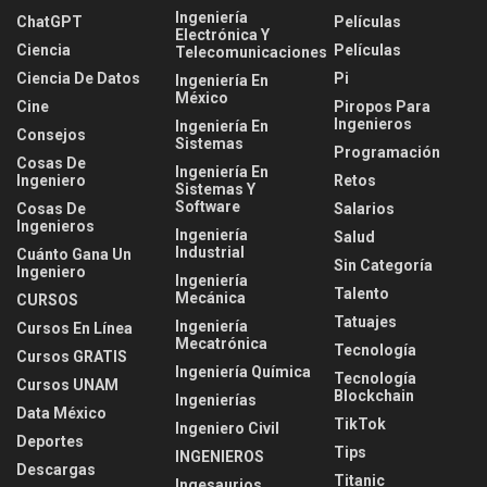
Ingeniería
ChatGPT
Películas
Electrónica Y
Ciencia
Películas
Telecomunicaciones
Ciencia De Datos
Pi
Ingeniería En
México
Cine
Piropos Para
Ingenieros
Ingeniería En
Consejos
Sistemas
Programación
Cosas De
Ingeniería En
Ingeniero
Retos
Sistemas Y
Software
Cosas De
Salarios
Ingenieros
Ingeniería
Salud
Industrial
Cuánto Gana Un
Sin Categoría
Ingeniero
Ingeniería
Talento
Mecánica
CURSOS
Tatuajes
Ingeniería
Cursos En Línea
Mecatrónica
Tecnología
Cursos GRATIS
Ingeniería Química
Tecnología
Cursos UNAM
Blockchain
Ingenierías
Data México
TikTok
Ingeniero Civil
Deportes
Tips
INGENIEROS
Descargas
Titanic
Ingesaurios