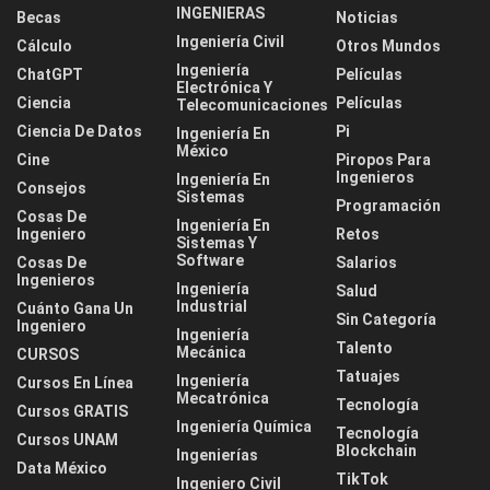
INGENIERAS
Becas
Noticias
Ingeniería Civil
Cálculo
Otros Mundos
Ingeniería
ChatGPT
Películas
Electrónica Y
Ciencia
Películas
Telecomunicaciones
Ciencia De Datos
Pi
Ingeniería En
México
Cine
Piropos Para
Ingenieros
Ingeniería En
Consejos
Sistemas
Programación
Cosas De
Ingeniería En
Ingeniero
Retos
Sistemas Y
Software
Cosas De
Salarios
Ingenieros
Ingeniería
Salud
Industrial
Cuánto Gana Un
Sin Categoría
Ingeniero
Ingeniería
Talento
Mecánica
CURSOS
Tatuajes
Ingeniería
Cursos En Línea
Mecatrónica
Tecnología
Cursos GRATIS
Ingeniería Química
Tecnología
Cursos UNAM
Blockchain
Ingenierías
Data México
TikTok
Ingeniero Civil