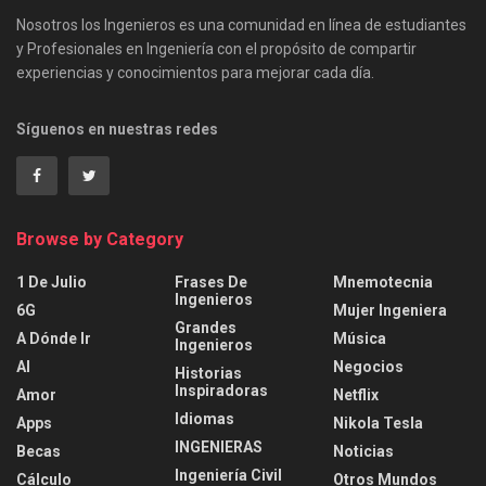
Nosotros los Ingenieros es una comunidad en línea de estudiantes
y Profesionales en Ingeniería con el propósito de compartir
experiencias y conocimientos para mejorar cada día.
Síguenos en nuestras redes
Browse by Category
1 De Julio
Frases De
Mnemotecnia
Ingenieros
6G
Mujer Ingeniera
Grandes
A Dónde Ir
Música
Ingenieros
AI
Negocios
Historias
Inspiradoras
Amor
Netflix
Idiomas
Apps
Nikola Tesla
INGENIERAS
Becas
Noticias
Ingeniería Civil
Cálculo
Otros Mundos