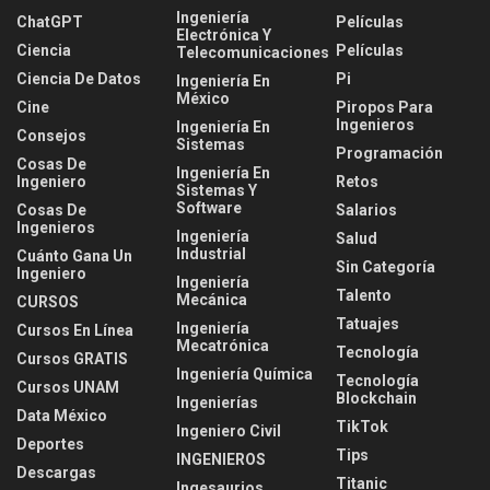
Ingeniería
ChatGPT
Películas
Electrónica Y
Ciencia
Películas
Telecomunicaciones
Ciencia De Datos
Pi
Ingeniería En
México
Cine
Piropos Para
Ingenieros
Ingeniería En
Consejos
Sistemas
Programación
Cosas De
Ingeniería En
Ingeniero
Retos
Sistemas Y
Software
Cosas De
Salarios
Ingenieros
Ingeniería
Salud
Industrial
Cuánto Gana Un
Sin Categoría
Ingeniero
Ingeniería
Talento
Mecánica
CURSOS
Tatuajes
Ingeniería
Cursos En Línea
Mecatrónica
Tecnología
Cursos GRATIS
Ingeniería Química
Tecnología
Cursos UNAM
Blockchain
Ingenierías
Data México
TikTok
Ingeniero Civil
Deportes
Tips
INGENIEROS
Descargas
Titanic
Ingesaurios