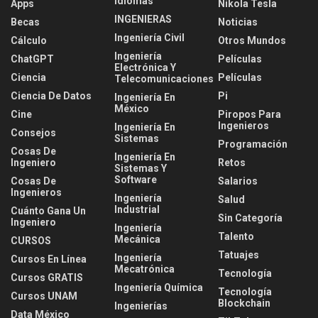
Idiomas
Apps
Nikola Tesla
INGENIERAS
Becas
Noticias
Ingeniería Civil
Cálculo
Otros Mundos
Ingeniería
ChatGPT
Películas
Electrónica Y
Ciencia
Películas
Telecomunicaciones
Ciencia De Datos
Pi
Ingeniería En
México
Cine
Piropos Para
Ingenieros
Ingeniería En
Consejos
Sistemas
Programación
Cosas De
Ingeniería En
Ingeniero
Retos
Sistemas Y
Software
Cosas De
Salarios
Ingenieros
Ingeniería
Salud
Industrial
Cuánto Gana Un
Sin Categoría
Ingeniero
Ingeniería
Talento
Mecánica
CURSOS
Tatuajes
Ingeniería
Cursos En Línea
Mecatrónica
Tecnología
Cursos GRATIS
Ingeniería Química
Tecnología
Cursos UNAM
Blockchain
Ingenierías
Data México