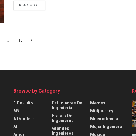
READ MORE
…
10
Browse by Category
R
1 De Julio
Estudiantes De
Memes
Ingeniería
6G
Midjourney
Frases De
A Dónde Ir
Mnemotecnia
Ingenieros
AI
Mujer Ingeniera
Grandes
Ingenieros
Amor
Música