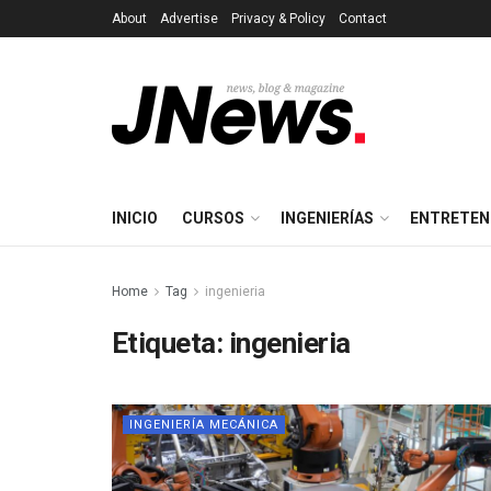
About
Advertise
Privacy & Policy
Contact
INICIO
CURSOS
INGENIERÍAS
ENTRETEN
Home
Tag
ingenieria
Etiqueta:
ingenieria
INGENIERÍA MECÁNICA