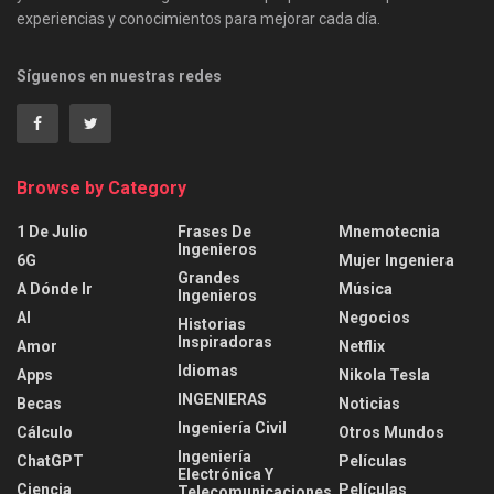
experiencias y conocimientos para mejorar cada día.
Síguenos en nuestras redes
Browse by Category
1 De Julio
Frases De
Mnemotecnia
Ingenieros
6G
Mujer Ingeniera
Grandes
A Dónde Ir
Música
Ingenieros
AI
Negocios
Historias
Inspiradoras
Amor
Netflix
Idiomas
Apps
Nikola Tesla
INGENIERAS
Becas
Noticias
Ingeniería Civil
Cálculo
Otros Mundos
Ingeniería
ChatGPT
Películas
Electrónica Y
Ciencia
Películas
Telecomunicaciones