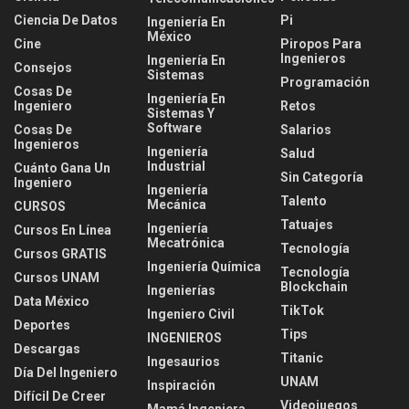
Ciencia De Datos
Pi
Ingeniería En
México
Cine
Piropos Para
Ingenieros
Ingeniería En
Consejos
Sistemas
Programación
Cosas De
Ingeniería En
Ingeniero
Retos
Sistemas Y
Software
Cosas De
Salarios
Ingenieros
Ingeniería
Salud
Industrial
Cuánto Gana Un
Sin Categoría
Ingeniero
Ingeniería
Talento
Mecánica
CURSOS
Tatuajes
Ingeniería
Cursos En Línea
Mecatrónica
Tecnología
Cursos GRATIS
Ingeniería Química
Tecnología
Cursos UNAM
Blockchain
Ingenierías
Data México
TikTok
Ingeniero Civil
Deportes
Tips
INGENIEROS
Descargas
Titanic
Ingesaurios
Día Del Ingeniero
UNAM
Inspiración
Difícil De Creer
Videojuegos
Mamá Ingeniera