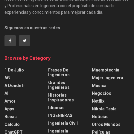
y Profesionales en Ingeniería con el propósito de compartir
experiencias y conocimientos para mejorar cada día.
Síguenos en nuestras redes
Browse by Category
1 De Julio
Frases De
Mnemotecnia
Ingenieros
6G
Mujer Ingeniera
Grandes
A Dónde Ir
Música
Ingenieros
AI
Negocios
Historias
Inspiradoras
Amor
Netflix
Idiomas
Apps
Nikola Tesla
INGENIERAS
Becas
Noticias
Ingeniería Civil
Cálculo
Otros Mundos
Ingeniería
ChatGPT
Películas