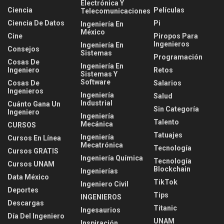
Electrónica Y
Ciencia
Películas
Telecomunicaciones
Ciencia De Datos
Pi
Ingeniería En
México
Cine
Piropos Para
Ingenieros
Ingeniería En
Consejos
Sistemas
Programación
Cosas De
Ingeniería En
Ingeniero
Retos
Sistemas Y
Software
Cosas De
Salarios
Ingenieros
Ingeniería
Salud
Industrial
Cuánto Gana Un
Sin Categoría
Ingeniero
Ingeniería
Talento
Mecánica
CURSOS
Tatuajes
Ingeniería
Cursos En Línea
Mecatrónica
Tecnología
Cursos GRATIS
Ingeniería Química
Tecnología
Cursos UNAM
Blockchain
Ingenierías
Data México
TikTok
Ingeniero Civil
Deportes
Tips
INGENIEROS
Descargas
Titanic
Ingesaurios
Día Del Ingeniero
UNAM
Inspiración