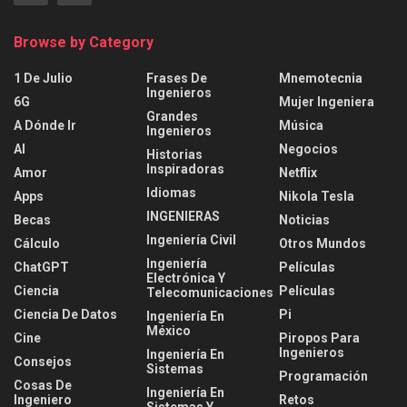
Browse by Category
1 De Julio
Frases De
Mnemotecnia
Ingenieros
6G
Mujer Ingeniera
Grandes
A Dónde Ir
Música
Ingenieros
AI
Negocios
Historias
Inspiradoras
Amor
Netflix
Idiomas
Apps
Nikola Tesla
INGENIERAS
Becas
Noticias
Ingeniería Civil
Cálculo
Otros Mundos
Ingeniería
ChatGPT
Películas
Electrónica Y
Ciencia
Películas
Telecomunicaciones
Ciencia De Datos
Pi
Ingeniería En
México
Cine
Piropos Para
Ingenieros
Ingeniería En
Consejos
Sistemas
Programación
Cosas De
Ingeniería En
Ingeniero
Retos