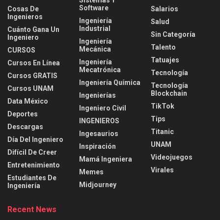
Sistemas Y
Software
Cosas De
Salarios
Ingenieros
Ingeniería
Salud
Industrial
Cuánto Gana Un
Sin Categoría
Ingeniero
Ingeniería
Talento
Mecánica
CURSOS
Tatuajes
Ingeniería
Cursos En Línea
Mecatrónica
Tecnología
Cursos GRATIS
Ingeniería Química
Tecnología
Cursos UNAM
Blockchain
Ingenierías
Data México
TikTok
Ingeniero Civil
Deportes
Tips
INGENIEROS
Descargas
Titanic
Ingesaurios
Día Del Ingeniero
UNAM
Inspiración
Difícil De Creer
Videojuegos
Mamá Ingeniera
Entretenimiento
Virales
Memes
Estudiantes De
Midjourney
Ingeniería
Recent News