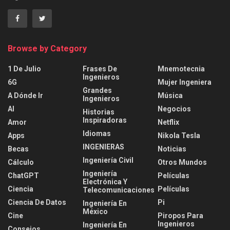
Browse by Category
1 De Julio
Frases De
Mnemotecnia
Ingenieros
6G
Mujer Ingeniera
Grandes
A Dónde Ir
Música
Ingenieros
AI
Negocios
Historias
Inspiradoras
Amor
Netflix
Idiomas
Apps
Nikola Tesla
INGENIERAS
Becas
Noticias
Ingeniería Civil
Cálculo
Otros Mundos
Ingeniería
ChatGPT
Películas
Electrónica Y
Ciencia
Películas
Telecomunicaciones
Ciencia De Datos
Pi
Ingeniería En
México
Cine
Piropos Para
Ingenieros
Ingeniería En
Consejos