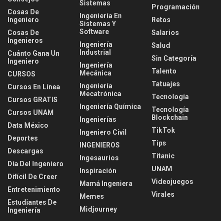
Sistemas
Programación
Cosas De
Ingeniería En
Ingeniero
Retos
Sistemas Y
Software
Cosas De
Salarios
Ingenieros
Ingeniería
Salud
Industrial
Cuánto Gana Un
Sin Categoría
Ingeniero
Ingeniería
Talento
Mecánica
CURSOS
Tatuajes
Ingeniería
Cursos En Línea
Mecatrónica
Tecnología
Cursos GRATIS
Ingeniería Química
Tecnología
Cursos UNAM
Blockchain
Ingenierías
Data México
TikTok
Ingeniero Civil
Deportes
Tips
INGENIEROS
Descargas
Titanic
Ingesaurios
Día Del Ingeniero
UNAM
Inspiración
Difícil De Creer
Videojuegos
Mamá Ingeniera
Entretenimiento
Virales
Memes
Estudiantes De
Midjourney
Ingeniería