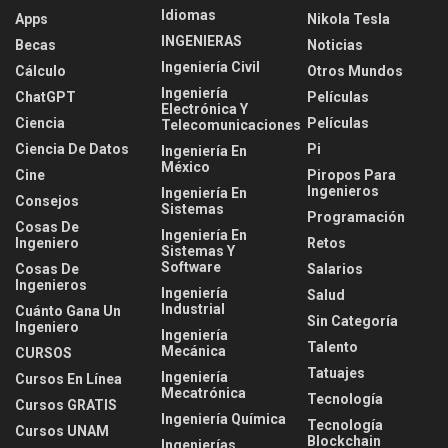
Idiomas
Apps
Nikola Tesla
INGENIERAS
Becas
Noticias
Ingeniería Civil
Cálculo
Otros Mundos
Ingeniería
ChatGPT
Películas
Electrónica Y
Ciencia
Películas
Telecomunicaciones
Ciencia De Datos
Pi
Ingeniería En
México
Cine
Piropos Para
Ingenieros
Ingeniería En
Consejos
Sistemas
Programación
Cosas De
Ingeniería En
Ingeniero
Retos
Sistemas Y
Software
Cosas De
Salarios
Ingenieros
Ingeniería
Salud
Industrial
Cuánto Gana Un
Sin Categoría
Ingeniero
Ingeniería
Talento
Mecánica
CURSOS
Tatuajes
Ingeniería
Cursos En Línea
Mecatrónica
Tecnología
Cursos GRATIS
Ingeniería Química
Tecnología
Cursos UNAM
Blockchain
Ingenierías