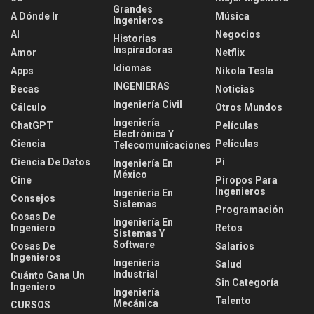
Grandes
A Dónde Ir
Música
Ingenieros
AI
Negocios
Historias
Inspiradoras
Amor
Netflix
Idiomas
Apps
Nikola Tesla
INGENIERAS
Becas
Noticias
Ingeniería Civil
Cálculo
Otros Mundos
Ingeniería
ChatGPT
Películas
Electrónica Y
Ciencia
Películas
Telecomunicaciones
Ciencia De Datos
Pi
Ingeniería En
México
Cine
Piropos Para
Ingenieros
Ingeniería En
Consejos
Sistemas
Programación
Cosas De
Ingeniería En
Ingeniero
Retos
Sistemas Y
Software
Cosas De
Salarios
Ingenieros
Ingeniería
Salud
Industrial
Cuánto Gana Un
Sin Categoría
Ingeniero
Ingeniería
Talento
Mecánica
CURSOS