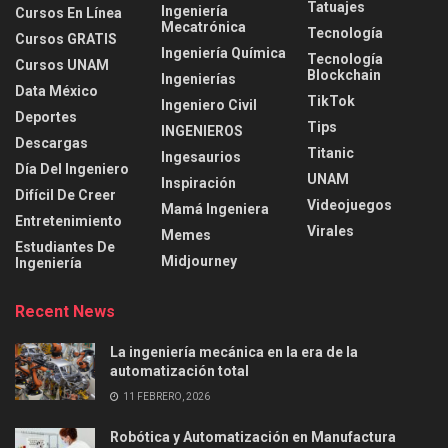
Tatuajes
Ingeniería
Cursos En Línea
Mecatrónica
Tecnología
Cursos GRATIS
Ingeniería Química
Tecnología
Cursos UNAM
Blockchain
Ingenierías
Data México
TikTok
Ingeniero Civil
Deportes
Tips
INGENIEROS
Descargas
Titanic
Ingesaurios
Día Del Ingeniero
UNAM
Inspiración
Difícil De Creer
Videojuegos
Mamá Ingeniera
Entretenimiento
Virales
Memes
Estudiantes De
Midjourney
Ingeniería
Recent News
La ingeniería mecánica en la era de la
automatización total
11 FEBRERO, 2026
Robótica y Automatización en Manufactura