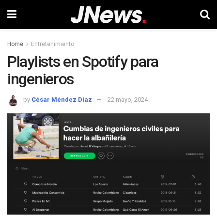
Home
Entretenimiento
Playlists en Spotify para
ingenieros
by
César Méndez Díaz
22 mayo, 2024