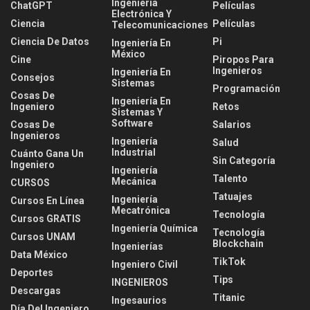
Ingeniería
ChatGPT
Películas
Electrónica Y
Ciencia
Películas
Telecomunicaciones
Ciencia De Datos
Pi
Ingeniería En
México
Cine
Piropos Para
Ingenieros
Ingeniería En
Consejos
Sistemas
Programación
Cosas De
Ingeniería En
Ingeniero
Retos
Sistemas Y
Software
Cosas De
Salarios
Ingenieros
Ingeniería
Salud
Industrial
Cuánto Gana Un
Sin Categoría
Ingeniero
Ingeniería
Talento
Mecánica
CURSOS
Tatuajes
Ingeniería
Cursos En Línea
Mecatrónica
Tecnología
Cursos GRATIS
Ingeniería Química
Tecnología
Cursos UNAM
Blockchain
Ingenierías
Data México
TikTok
Ingeniero Civil
Deportes
Tips
INGENIEROS
Descargas
Titanic
Ingesaurios
Día Del Ingeniero