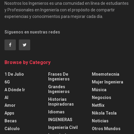
Nosotros los Ingenieros es una comunidad en línea de estudiantes
y Profesionales en Ingeniería con el propósito de compartir
experiencias y conocimientos para mejorar cada día.
Síguenos en nuestras redes
Browse by Category
1 De Julio
Frases De
Mnemotecnia
Ingenieros
6G
Mujer Ingeniera
Grandes
A Dónde Ir
Música
Ingenieros
AI
Negocios
Historias
Inspiradoras
Amor
Netflix
Idiomas
Apps
Nikola Tesla
INGENIERAS
Becas
Noticias
Ingeniería Civil
Cálculo
Otros Mundos