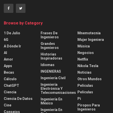
Browse by Category
1 De Julio
Frases De
Mnemotecnia
Ingenieros
6G
Mujer Ingeniera
Grandes
A Dónde Ir
Música
Ingenieros
AI
Negocios
Historias
Inspiradoras
Amor
Netflix
Idiomas
Apps
Nikola Tesla
INGENIERAS
Becas
Noticias
Ingeniería Civil
Cálculo
Otros Mundos
Ingeniería
ChatGPT
Películas
Electrónica Y
Ciencia
Películas
Telecomunicaciones
Ciencia De Datos
Pi
Ingeniería En
México
Cine
Piropos Para
Ingenieros
Ingeniería En
Consejos