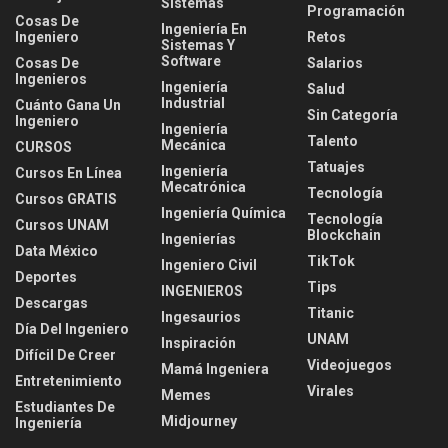
Sistemas
Programación
Cosas De
Ingeniería En
Ingeniero
Retos
Sistemas Y
Software
Cosas De
Salarios
Ingenieros
Ingeniería
Salud
Industrial
Cuánto Gana Un
Sin Categoría
Ingeniero
Ingeniería
Talento
Mecánica
CURSOS
Tatuajes
Ingeniería
Cursos En Línea
Mecatrónica
Tecnología
Cursos GRATIS
Ingeniería Química
Tecnología
Cursos UNAM
Blockchain
Ingenierías
Data México
TikTok
Ingeniero Civil
Deportes
Tips
INGENIEROS
Descargas
Titanic
Ingesaurios
Día Del Ingeniero
UNAM
Inspiración
Difícil De Creer
Videojuegos
Mamá Ingeniera
Entretenimiento
Virales
Memes
Estudiantes De
Midjourney
Ingeniería