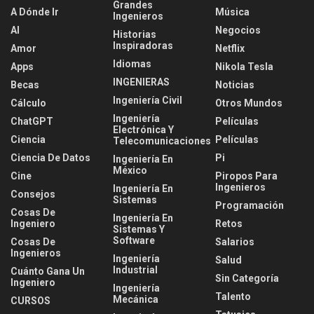
Grandes
A Dónde Ir
Música
Ingenieros
AI
Negocios
Historias
Inspiradoras
Amor
Netflix
Idiomas
Apps
Nikola Tesla
INGENIERAS
Becas
Noticias
Ingeniería Civil
Cálculo
Otros Mundos
Ingeniería
ChatGPT
Películas
Electrónica Y
Ciencia
Películas
Telecomunicaciones
Ciencia De Datos
Pi
Ingeniería En
México
Cine
Piropos Para
Ingenieros
Ingeniería En
Consejos
Sistemas
Programación
Cosas De
Ingeniería En
Ingeniero
Retos
Sistemas Y
Software
Cosas De
Salarios
Ingenieros
Ingeniería
Salud
Industrial
Cuánto Gana Un
Sin Categoría
Ingeniero
Ingeniería
Talento
Mecánica
CURSOS