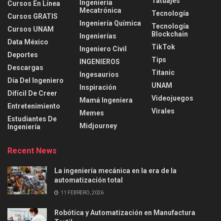
Tatuajes
Ingeniería
Cursos En Línea
Mecatrónica
Tecnología
Cursos GRATIS
Ingeniería Química
Tecnología
Cursos UNAM
Blockchain
Ingenierías
Data México
TikTok
Ingeniero Civil
Deportes
Tips
INGENIEROS
Descargas
Titanic
Ingesaurios
Día Del Ingeniero
UNAM
Inspiración
Difícil De Creer
Videojuegos
Mamá Ingeniera
Entretenimiento
Virales
Memes
Estudiantes De
Midjourney
Ingeniería
Recent News
La ingeniería mecánica en la era de la
automatización total
11 FEBRERO, 2026
Robótica y Automatización en Manufactura