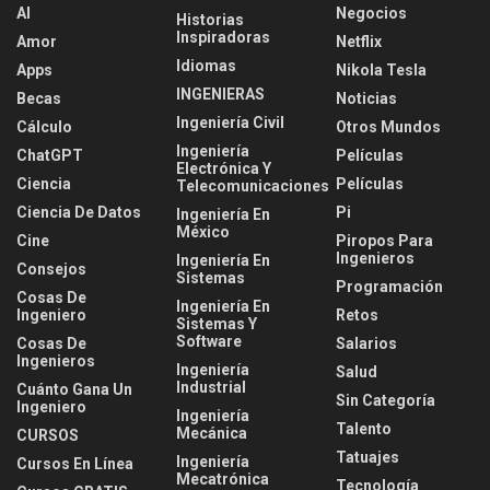
AI
Negocios
Historias
Inspiradoras
Amor
Netflix
Idiomas
Apps
Nikola Tesla
INGENIERAS
Becas
Noticias
Ingeniería Civil
Cálculo
Otros Mundos
Ingeniería
ChatGPT
Películas
Electrónica Y
Ciencia
Películas
Telecomunicaciones
Ciencia De Datos
Pi
Ingeniería En
México
Cine
Piropos Para
Ingenieros
Ingeniería En
Consejos
Sistemas
Programación
Cosas De
Ingeniería En
Ingeniero
Retos
Sistemas Y
Software
Cosas De
Salarios
Ingenieros
Ingeniería
Salud
Industrial
Cuánto Gana Un
Sin Categoría
Ingeniero
Ingeniería
Talento
Mecánica
CURSOS
Tatuajes
Ingeniería
Cursos En Línea
Mecatrónica
Tecnología