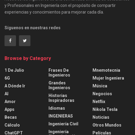
y Profesionales en Ingeniería con el propósito de compartir
experiencias y conocimientos para mejorar cada día.
Síguenos en nuestras redes
Browse by Category
1 De Julio
Frases De
Mnemotecnia
Ingenieros
6G
Mujer Ingeniera
Grandes
A Dónde Ir
Música
Ingenieros
AI
Negocios
Historias
Inspiradoras
Amor
Netflix
Idiomas
Apps
Nikola Tesla
INGENIERAS
Becas
Noticias
Ingeniería Civil
Cálculo
Otros Mundos
Ingeniería
ChatGPT
Películas