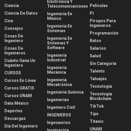
Electrónica Y
Ciencia
Películas
Telecomunicaciones
Ciencia De Datos
Pi
Ingeniería En
México
Cine
Piropos Para
Ingenieros
Ingeniería En
Consejos
Sistemas
Programación
Cosas De
Ingeniería En
Ingeniero
Retos
Sistemas Y
Software
Cosas De
Salarios
Ingenieros
Ingeniería
Salud
Industrial
Cuánto Gana Un
Sin Categoría
Ingeniero
Ingeniería
Talento
Mecánica
CURSOS
Tatuajes
Ingeniería
Cursos En Línea
Mecatrónica
Tecnología
Cursos GRATIS
Ingeniería Química
Tecnología
Cursos UNAM
Blockchain
Ingenierías
Data México
TikTok
Ingeniero Civil
Deportes
Tips
INGENIEROS
Descargas
Titanic
Ingesaurios
Día Del Ingeniero
UNAM
Inspiración