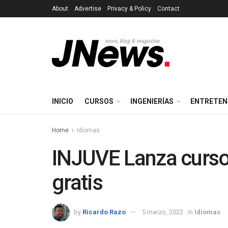
About
Advertise
Privacy & Policy
Contact
INICIO
CURSOS
INGENIERÍAS
ENTRETEN
Home
Idiomas
INJUVE Lanza curso
gratis
by
Ricardo Razo
5 marzo, 2022
in
Idiomas