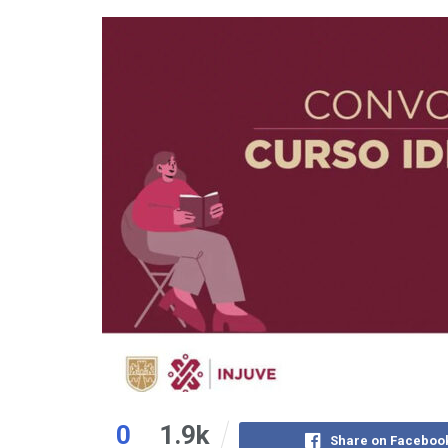
0
1.9k
Share on Faceboo