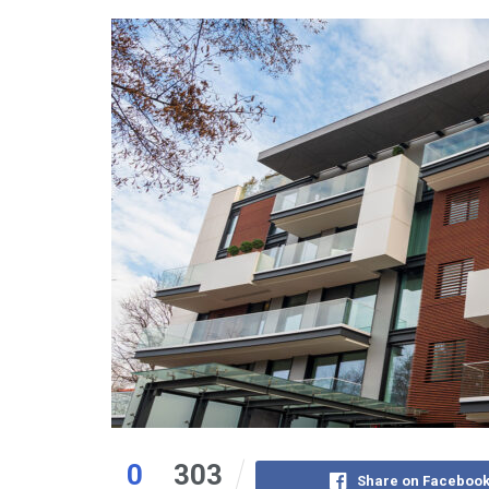
0
303
Share on Faceboo