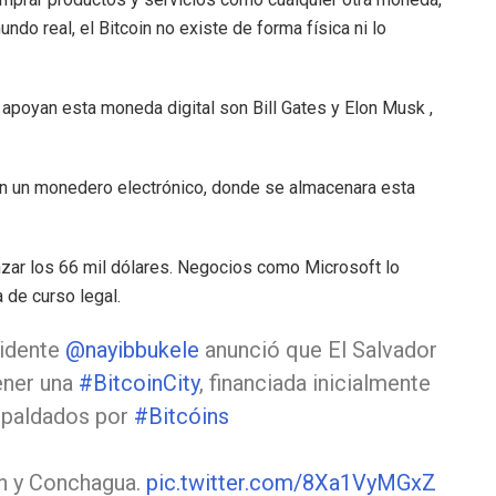
do real, el Bitcoin no existe de forma física ni lo
apoyan esta moneda digital son Bill Gates y Elon Musk ,
con un monedero electrónico, donde se almacenara esta
anzar los 66 mil dólares. Negocios como Microsoft lo
 de curso legal.
sidente
@nayibbukele
anunció que El Salvador
ener una
#BitcoinCity
, financiada inicialmente
spaldados por
#Bitcóins
ón y Conchagua.
pic.twitter.com/8Xa1VyMGxZ