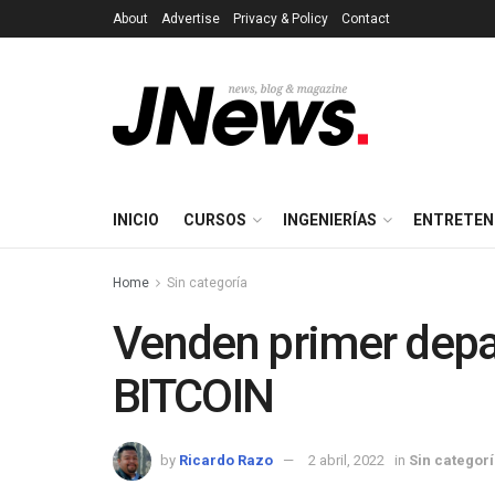
About
Advertise
Privacy & Policy
Contact
INICIO
CURSOS
INGENIERÍAS
ENTRETEN
Home
Sin categoría
Venden primer dep
BITCOIN
by
Ricardo Razo
2 abril, 2022
in
Sin categor