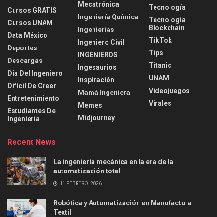
Mecatrónica
Tecnología
Cursos GRATIS
Ingeniería Química
Tecnología
Cursos UNAM
Blockchain
Ingenierías
Data México
TikTok
Ingeniero Civil
Deportes
Tips
INGENIEROS
Descargas
Titanic
Ingesaurios
Día Del Ingeniero
UNAM
Inspiración
Difícil De Creer
Videojuegos
Mamá Ingeniera
Entretenimiento
Virales
Memes
Estudiantes De
Midjourney
Ingeniería
Recent News
La ingeniería mecánica en la era de la
automatización total
11 FEBRERO, 2026
Robótica y Automatización en Manufactura
Textil