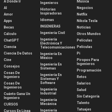
A Dónde Ir
Música
Ingenieros
AI
Negocios
Historias
Inspiradoras
Amor
Netflix
Idiomas
Apps
Nikola Tesla
INGENIERAS
Becas
Noticias
Ingeniería Civil
Cálculo
Otros Mundos
Ingeniería
ChatGPT
Películas
Electrónica Y
Ciencia
Películas
Telecomunicaciones
Ciencia De Datos
Pi
Ingeniería En
México
Cine
Piropos Para
Ingenieros
Ingeniería En
Consejos
Sistemas
Programación
Cosas De
Ingeniería En
Ingeniero
Retos
Sistemas Y
Software
Cosas De
Salarios
Ingenieros
Ingeniería
Salud
Industrial
Cuánto Gana Un
Sin Categoría
Ingeniero
Ingeniería
Talento
Mecánica
CURSOS
Tatuajes
Ingeniería
Cursos En Línea