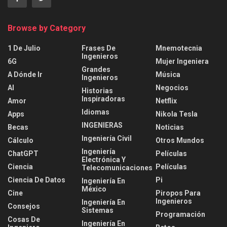
Browse by Category
1 De Julio
Frases De
Mnemotecnia
Ingenieros
6G
Mujer Ingeniera
Grandes
A Dónde Ir
Música
Ingenieros
AI
Negocios
Historias
Inspiradoras
Amor
Netflix
Idiomas
Apps
Nikola Tesla
INGENIERAS
Becas
Noticias
Ingeniería Civil
Cálculo
Otros Mundos
Ingeniería
ChatGPT
Películas
Electrónica Y
Ciencia
Películas
Telecomunicaciones
Ciencia De Datos
Pi
Ingeniería En
México
Cine
Piropos Para
Ingenieros
Ingeniería En
Consejos
Sistemas
Programación
Cosas De
Ingeniería En