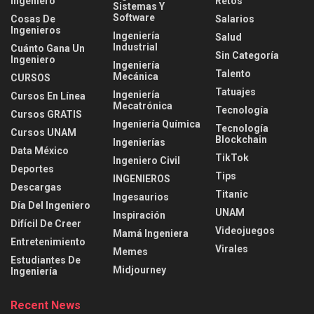
Ingeniero
Retos
Sistemas Y
Software
Cosas De
Salarios
Ingenieros
Ingeniería
Salud
Industrial
Cuánto Gana Un
Sin Categoría
Ingeniero
Ingeniería
Talento
Mecánica
CURSOS
Tatuajes
Ingeniería
Cursos En Línea
Mecatrónica
Tecnología
Cursos GRATIS
Ingeniería Química
Tecnología
Cursos UNAM
Blockchain
Ingenierías
Data México
TikTok
Ingeniero Civil
Deportes
Tips
INGENIEROS
Descargas
Titanic
Ingesaurios
Día Del Ingeniero
UNAM
Inspiración
Difícil De Creer
Videojuegos
Mamá Ingeniera
Entretenimiento
Virales
Memes
Estudiantes De
Midjourney
Ingeniería
Recent News